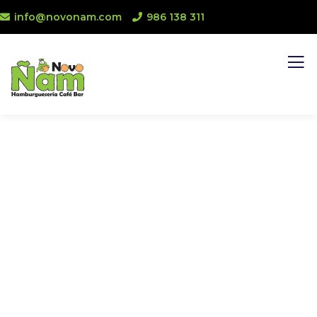
info@novonam.com
986 138 311