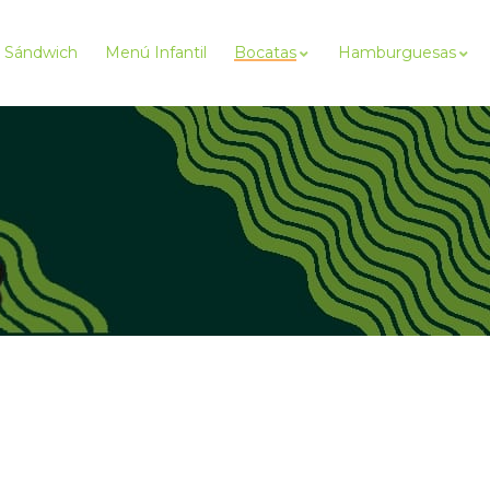
Sándwich
Menú Infantil
Bocatas
Hamburguesas