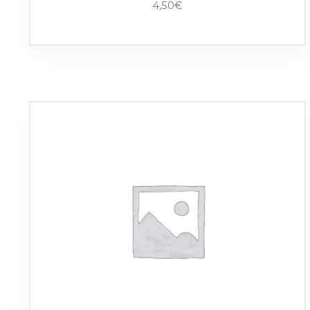
4,50
€