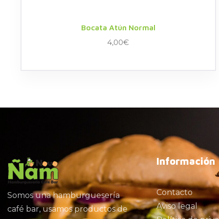
Bocata Atún Normal
4,00
€
Información
Contacto
Somos una hamburguesería
Aviso legal
café bar, usamos productos de