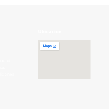
Ubicación
acidad
ies
iciones