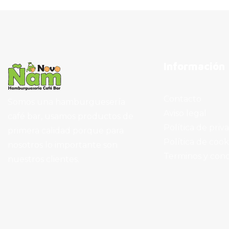
Información
Contacto
Somos una hamburguesería
Aviso legal
café bar, usamos productos de
Política de priv
primera calidad porque para
Política de cook
nosotros lo importante son
Terminos y cond
nuestros clientes.