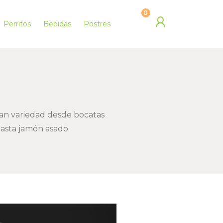
0
Perritos
Bebidas
Postres
ran variedad desde bocatas
hasta jamón asado.