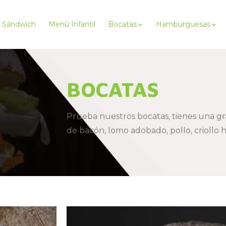
Sándwich
Menú Infantil
Bocatas
Hamburguesas
BOCATAS
Prueba nuestros bocatas, tienes una g
de bacón, lomo adobado, pollo, criollo 