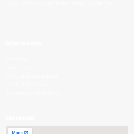
nosotros lo importante son nuestros clientes.
Información
Contacto
Aviso legal
Política de privacidad
Política de cookies
Terminos y condiciones
Ubicación