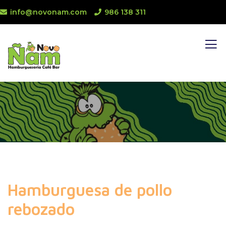
info@novonam.com
986 138 311
Hamburguesa de pollo
rebozado