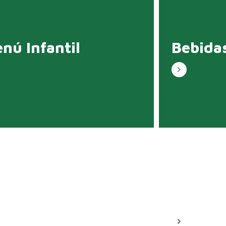
nú Infantil
Bebida
catas
Postre