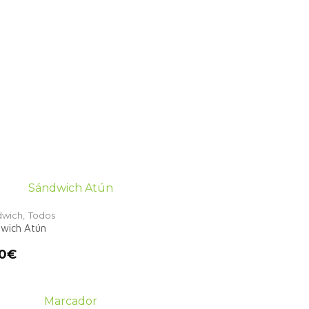
wich,
Todos
wich Atún
0
€