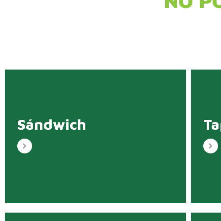
NO P
Sándwich
Ta