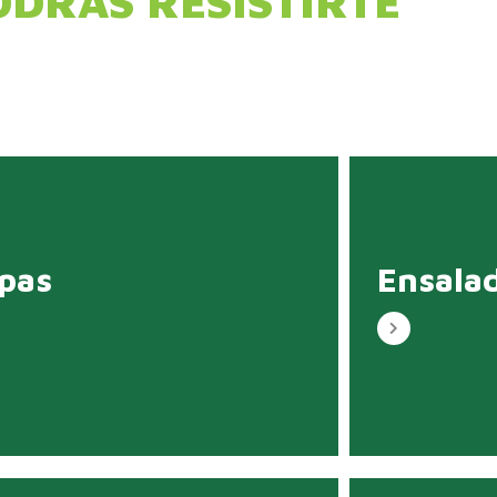
ODRÁS RESISTIRTE
pas
Ensala