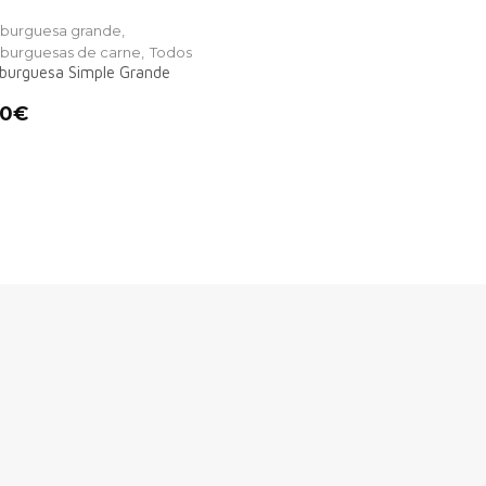
urguesa grande,
urguesas de carne,
Todos
urguesa Simple Grande
00
€