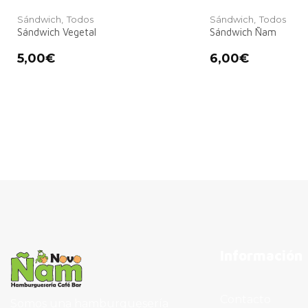
Sándwich,
Todos
Sándwich,
Todos
Sándwich Vegetal
Sándwich Ñam
5,00
€
6,00
€
Información
Contacto
Somos una hamburguesería