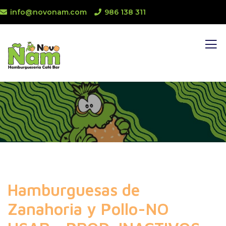
info@novonam.com
986 138 311
Hamburguesas de
Zanahoria y Pollo-NO