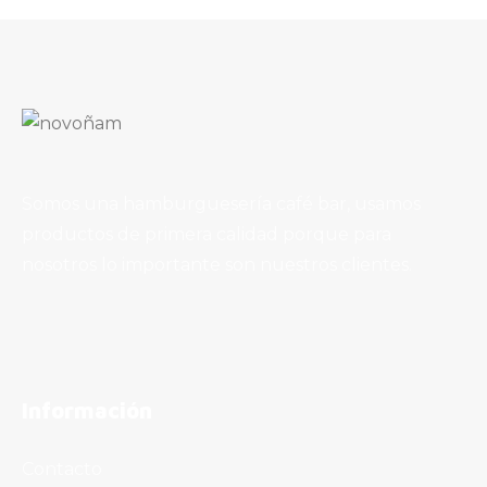
Zumo de Melocotón De Pago (16 Oz.)
2,20
€
Somos una hamburguesería café bar, usamos
productos de primera calidad porque para
nosotros lo importante son nuestros clientes.
Bitter Kas (33 Cl.)
2,20
€
Información
Contacto