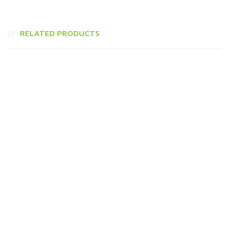
RELATED PRODUCTS
Agua (1 Lt.)
1,60
€
Agua (500 Ml.)
1,30
€