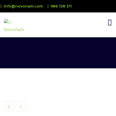
info@novonam.com
986 138 311