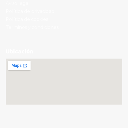
Aviso legal
Política de privacidad
Kas Naranja (33 Cl.)
Política de cookies
2,20
€
Terminos y condiciones
Ubicación
Sándwich Mixto
3,80
€