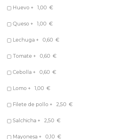
Huevo +
1,00
€
Queso +
1,00
€
Lechuga +
0,60
€
Tomate +
0,60
€
Cebolla +
0,60
€
Lomo +
1,00
€
Filete de pollo +
2,50
€
Salchicha +
2,50
€
Mayonesa +
0,10
€