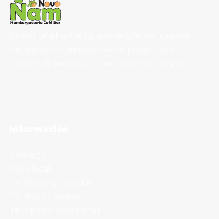
Hamburguesa Doble Normal
8,00
€
Somos una hamburguesería café bar, usamos
productos de primera calidad porque para
nosotros lo importante son nuestros clientes.
Hamburguesa Con Queso Normal
4,30
€
Información
Contacto
Aviso legal
Política de privacidad
Hamburguesa Simple Normal
Política de cookies
3,70
€
Terminos y condiciones