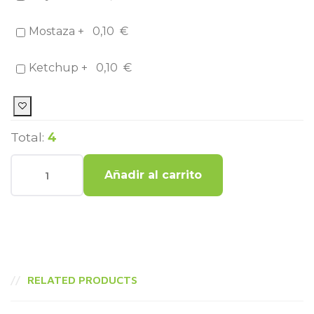
Mostaza +
0,10
€
Ketchup +
0,10
€
Total:
4
Añadir al carrito
RELATED PRODUCTS