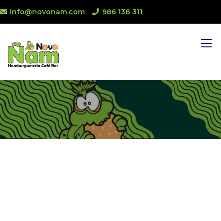
info@novonam.com
986 138 311