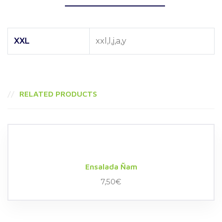
XXL
xxl,l,j,a,y
RELATED PRODUCTS
Ensalada Ñam
7,50
€