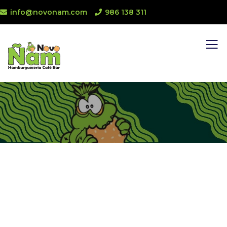
info@novonam.com
986 138 311