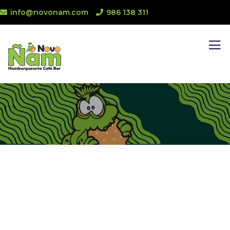
info@novonam.com
986 138 311