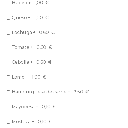
Huevo +
1,00
€
Queso +
1,00
€
Lechuga +
0,60
€
Tomate +
0,60
€
Cebolla +
0,60
€
Lomo +
1,00
€
Hamburguesa de carne +
2,50
€
Mayonesa +
0,10
€
Mostaza +
0,10
€