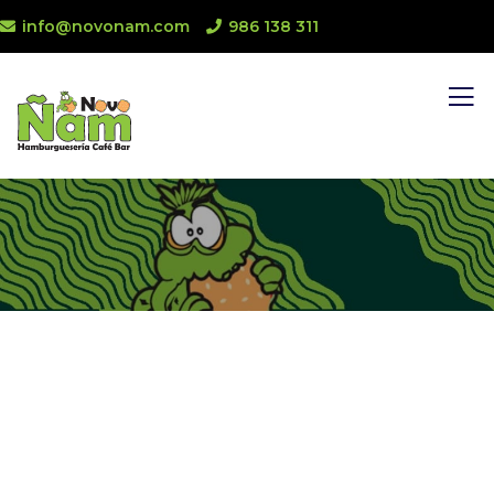
info@novonam.com
986 138 311