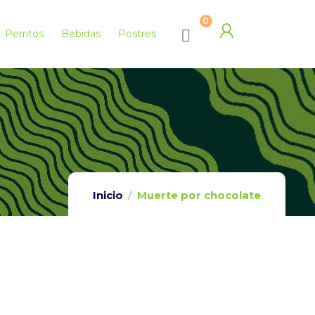
0
Perritos
Bebidas
Postres
Inicio
Muerte por chocolate