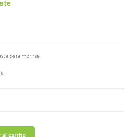
ate
stá para morirse.
s
 al carrito