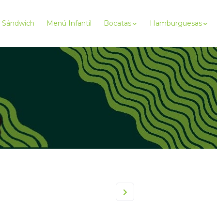
Sándwich
Menú Infantil
Bocatas
Hamburguesas