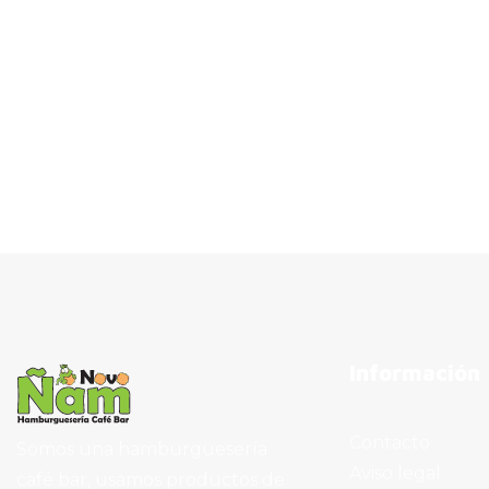
Información
Contacto
Somos una hamburguesería
Aviso legal
café bar, usamos productos de