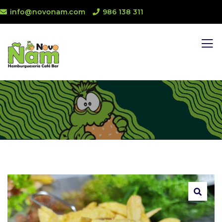
info@novonam.com
986 138 311