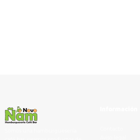
Información
Contacto
Somos una hamburguesería
Aviso legal
café bar, usamos productos de