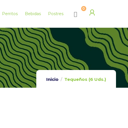
0
Perritos
Bebidas
Postres
Inicio
Tequeños (6 Uds.)