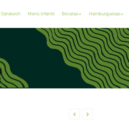
Sándwich
Menú Infantil
Bocatas
Hamburguesas