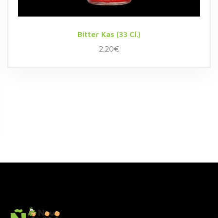
Bitter Kas (33 Cl.)
2,20
€