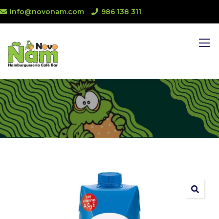
info@novonam.com
986 138 311