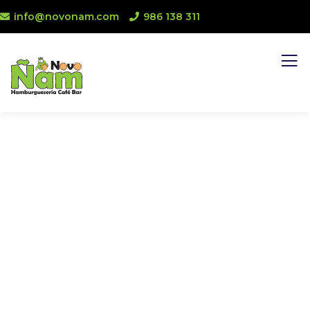
info@novonam.com
986 138 311