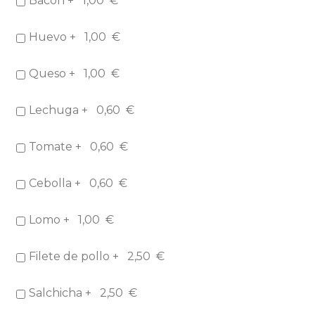
Bacón +
1,00
€
Huevo +
1,00
€
Queso +
1,00
€
Lechuga +
0,60
€
Tomate +
0,60
€
Cebolla +
0,60
€
Lomo +
1,00
€
Filete de pollo +
2,50
€
Salchicha +
2,50
€