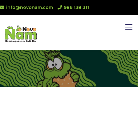
info@novonam.com
986 138 311