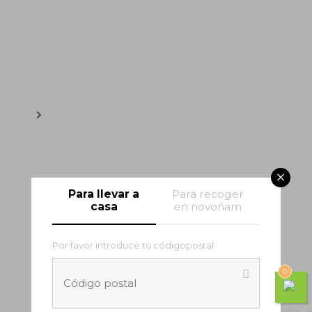
Bocatas
×
Para llevar a
Para recoger
casa
en novoñam
Por favor introduce tu códigopostal
0
Postres