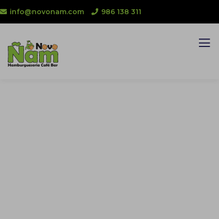
info@novonam.com
986 138 311