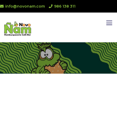
info@novonam.com
986 138 311