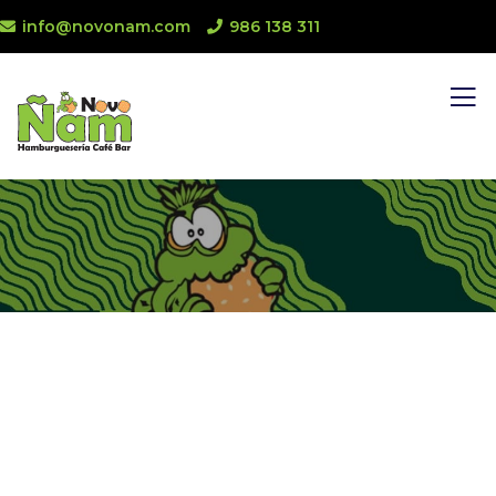
info@novonam.com
986 138 311