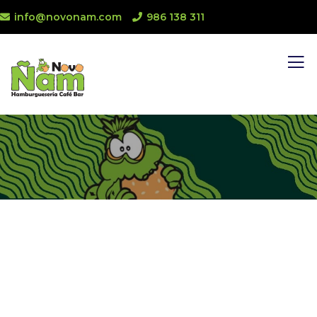
info@novonam.com
986 138 311