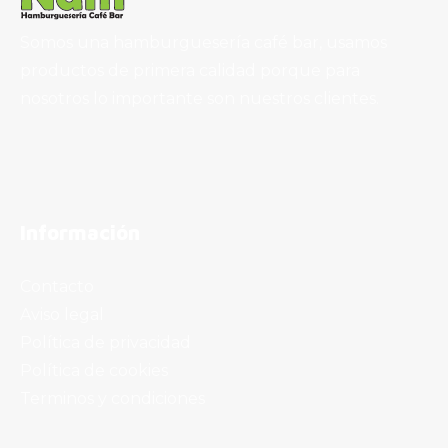
Somos una hamburguesería café bar, usamos
productos de primera calidad porque para
nosotros lo importante son nuestros clientes.
Información
Contacto
Aviso legal
Política de privacidad
Política de cookies
Terminos y condiciones