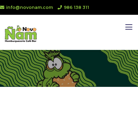
info@novonam.com
986 138 311