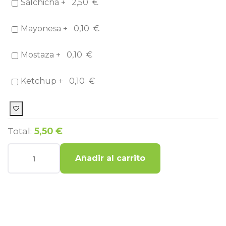
Salchicha +
2,50
€
Mayonesa +
0,10
€
Mostaza +
0,10
€
Ketchup +
0,10
€
Total:
5,50 €
Añadir al carrito