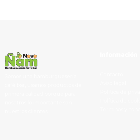
Información
Contacto
Somos una hamburguesería
Aviso legal
café bar, usamos productos de
Política de priv
primera calidad porque para
Política de cook
nosotros lo importante son
Terminos y cond
nuestros clientes.