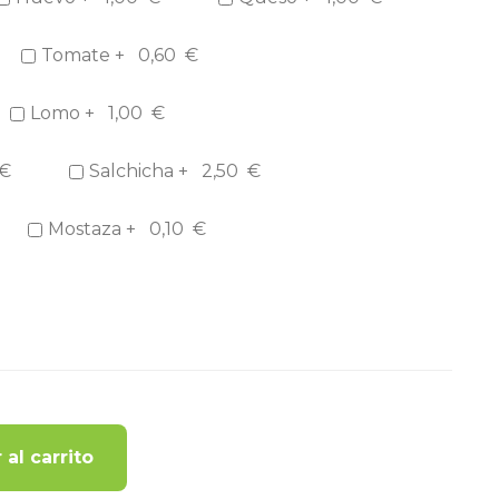
Tomate +
0,60
€
Lomo +
1,00
€
€
Salchicha +
2,50
€
Mostaza +
0,10
€
 al carrito