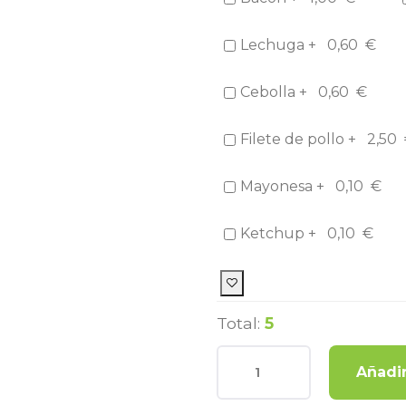
Lechuga +
0,60
€
Cebolla +
0,60
€
Filete de pollo +
2,50
Mayonesa +
0,10
€
Ketchup +
0,10
€
Total:
5
Añadir