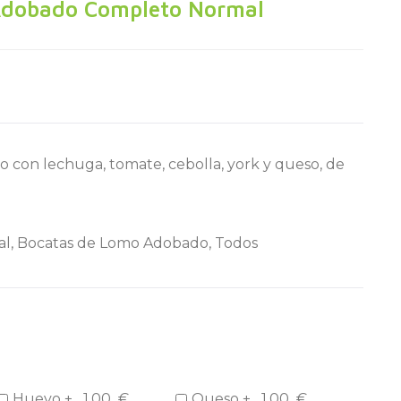
Adobado Completo Normal
 con lechuga, tomate, cebolla, york y queso, de
al
,
Bocatas de Lomo Adobado
,
Todos
Huevo +
1,00
€
Queso +
1,00
€