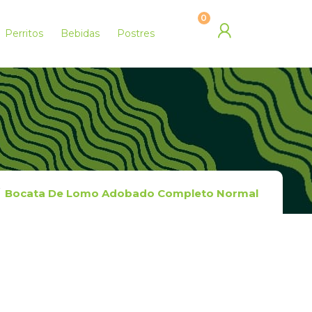
0
Perritos
Bebidas
Postres
Bocata De Lomo Adobado Completo Normal