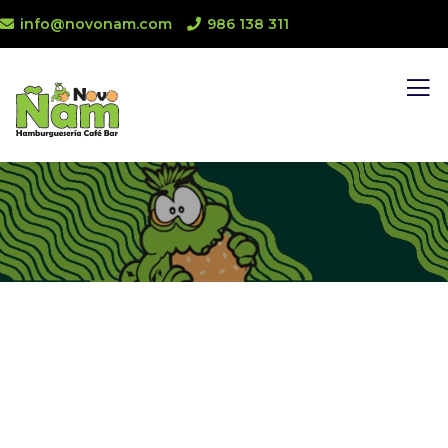
info@novonam.com
986 138 311