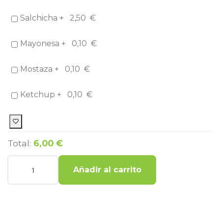
Salchicha +
2,50
€
Mayonesa +
0,10
€
Mostaza +
0,10
€
Ketchup +
0,10
€
Total:
6,00 €
Añadir al carrito