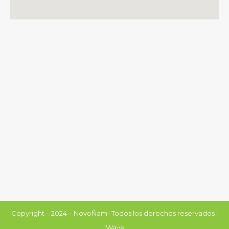
Copyright – 2024 – NovoÑam- Todos los derechos reservados |
iWave