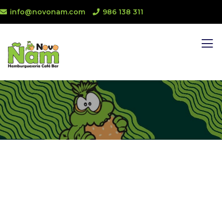
info@novonam.com
986 138 311