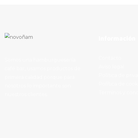
Información
Contacto
Somos una hamburguesería
Aviso legal
café bar, usamos productos de
Política de priv
primera calidad porque para
Política de cook
nosotros lo importante son
Terminos y cond
nuestros clientes.