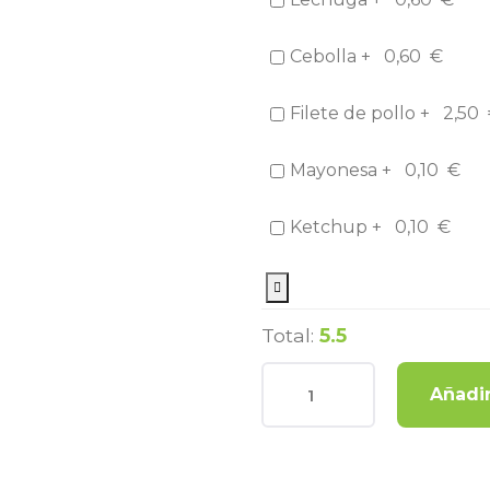
Cebolla +
0,60
€
Filete de pollo +
2,50
Mayonesa +
0,10
€
Ketchup +
0,10
€
Total:
5.5
Añadir