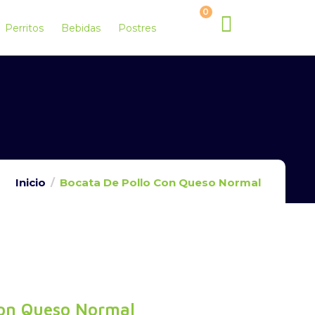
0
Perritos
Bebidas
Postres
Inicio
Bocata De Pollo Con Queso Normal
Con Queso Normal