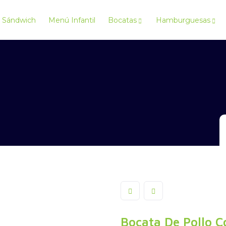
Sándwich
Menú Infantil
Bocatas
Hamburguesas
Bocata De Pollo 