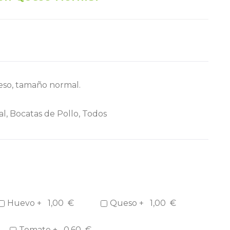
eso, tamaño normal.
al
,
Bocatas de Pollo
,
Todos
Huevo +
1,00
€
Queso +
1,00
€
Tomate +
0,60
€