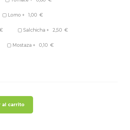
Lomo +
1,00
€
€
Salchicha +
2,50
€
Mostaza +
0,10
€
 al carrito