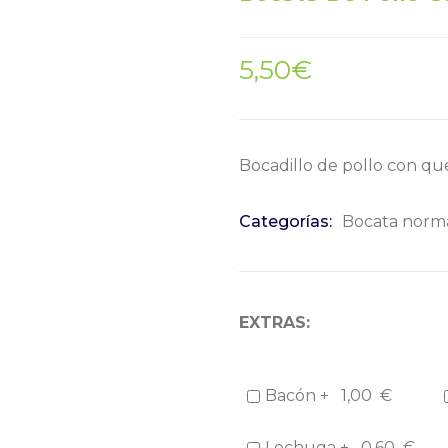
5,50
€
Bocadillo de pollo con qu
Categorías:
Bocata norm
EXTRAS:
Bacón +
1,00
€
Lechuga +
0,60
€