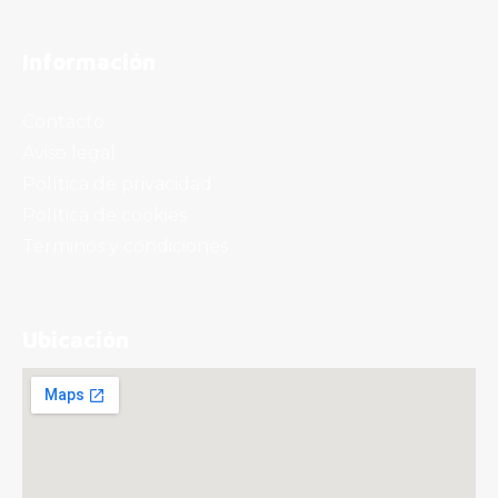
6,00
€
Información
Contacto
Aviso legal
Política de privacidad
Sándwich Vegetal
Política de cookies
5,00
€
Terminos y condiciones
Ubicación