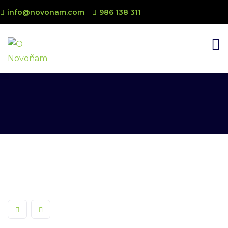
info@novonam.com
986 138 311