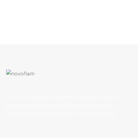
Hamburguesa De Pollo Ñam Grande
12,50
€
Hamburguesa Completa Grande
10,00
€
Somos una hamburguesería café bar, usamos
productos de primera calidad porque para
nosotros lo importante son nuestros clientes.
Sándwich Ñam