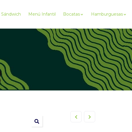
Sándwich
Menú Infantil
Bocatas
Hamburguesas