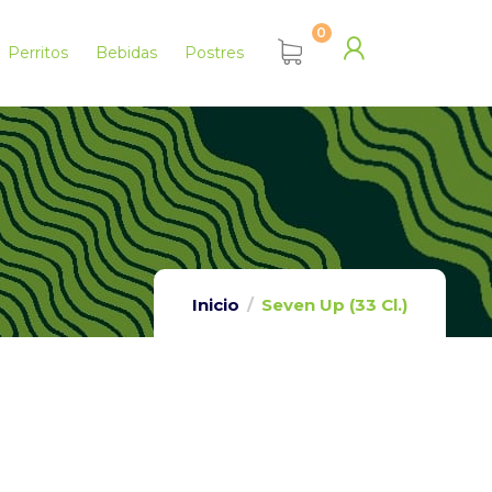
0
Perritos
Bebidas
Postres
Inicio
Seven Up (33 Cl.)