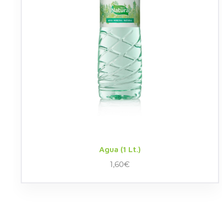
Agua (1 Lt.)
1,60
€