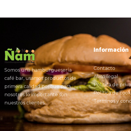
Información
Contacto
Somos una hamburguesería
Aviso legal
café bar, usamos productos de
Política de priv
primera calidad porque para
Política de cook
nosotros lo importante son
Terminos y cond
nuestros clientes.