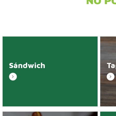
NO P
Sándwich
Ta