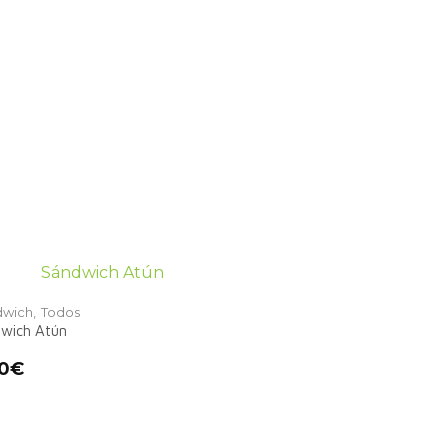
wich,
Todos
wich Atún
0
€