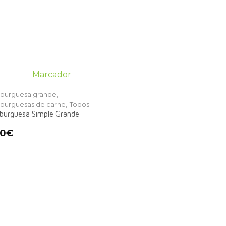
urguesa grande,
urguesas de carne,
Todos
urguesa Simple Grande
00
€