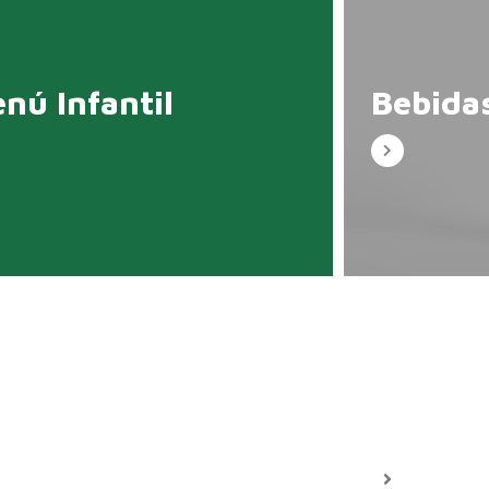
nú Infantil
Bebida
catas
Postre