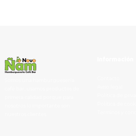
Información
Contacto
Somos una hamburguesería
Aviso legal
café bar, usamos productos de
Política de priv
primera calidad porque para
Política de cook
nosotros lo importante son
Terminos y cond
nuestros clientes.