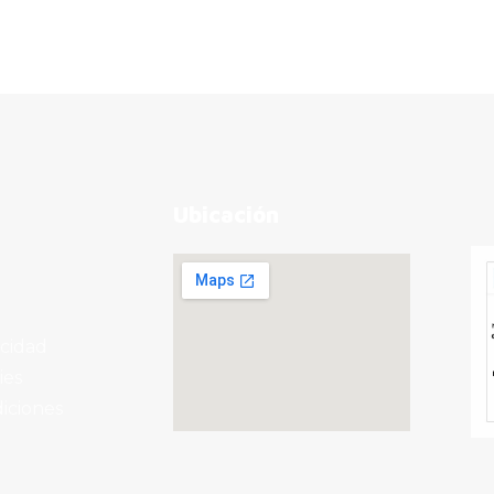
Ubicación
acidad
ies
iciones