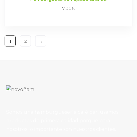
7,00
€
1
2
→
Somos una hamburguesería café bar, usamos
productos de primera calidad porque para
nosotros lo importante son nuestros clientes.