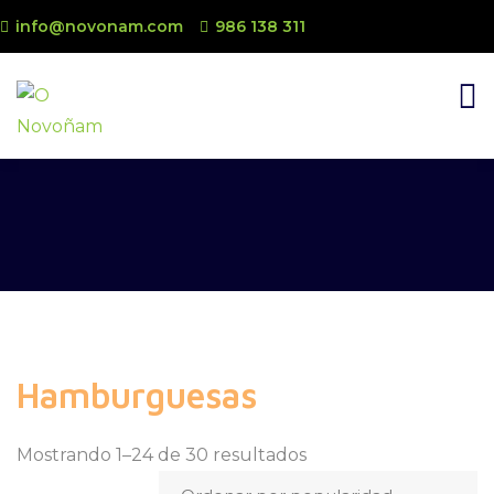
info@novonam.com
986 138 311
Hamburguesas
Mostrando 1–24 de 30 resultados