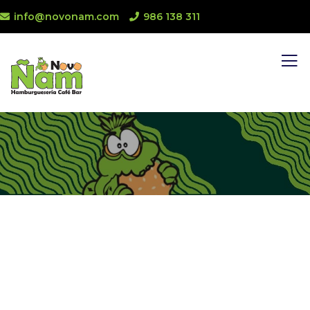
info@novonam.com
986 138 311