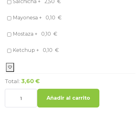
Salchicha +
2,50
€
Mayonesa +
0,10
€
Mostaza +
0,10
€
Ketchup +
0,10
€
Total:
3,60 €
Añadir al carrito