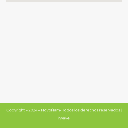
Copyright – 2024 – NovoÑam- Todos los derechos reservados |
iWave